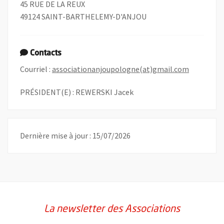
45 RUE DE LA REUX
49124 SAINT-BARTHELEMY-D'ANJOU
Contacts
, Ouvre un
Courriel :
associationanjoupologne(at)gmail.com
PRÉSIDENT(E) : REWERSKI Jacek
Dernière mise à jour : 15/07/2026
La newsletter des Associations