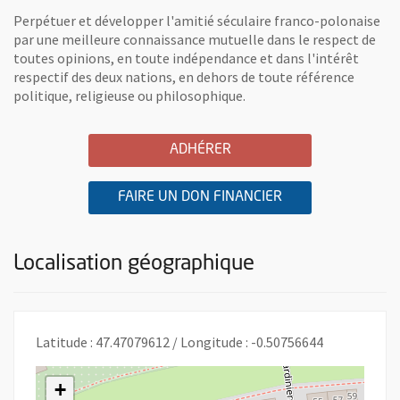
Perpétuer et développer l'amitié séculaire franco-polonaise
par une meilleure connaissance mutuelle dans le respect de
toutes opinions, en toute indépendance et dans l'intérêt
respectif des deux nations, en dehors de toute référence
politique, religieuse ou philosophique.
A L'ASSOCIATION ANJOU 
, OUVRE UNE NOUVELLE 
ADHÉRER
A L'ASSOCIATION
, OUVRE UNE NOU
FAIRE UN DON FINANCIER
Localisation géographique
Latitude : 47.47079612 / Longitude : -0.50756644
+