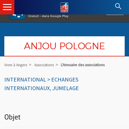
×
Angers.fr : Retour à l'accueil
AF
Vivre à Angers
VOIR
Ville d'Angers
Gratuit - dans Google Play
ANJOU POLOGNE
Vivre à Angers
Associations
L'Annuaire des associations
INTERNATIONAL > ECHANGES
INTERNATIONAUX, JUMELAGE
Objet