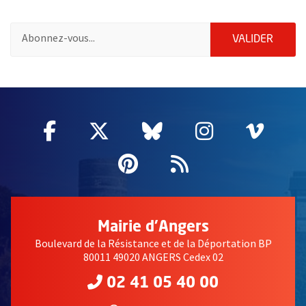
Pour vous inscrire à la lettre d'information des associations de 
ENVOY
VALIDER
51985
Facebook
, Ouvre une nouvelle fenêtre
Twitter
, Ouvre une nouvelle fe
Bluesky
, Ouvre une nouv
Instagram
, Ouvre un
Vime
, Ouv
Pinterest
, Ouvre une nouvell
Flux RSS
Mairie d'Angers
Boulevard de la Résistance et de la Déportation BP
80011 49020 ANGERS Cedex 02
02 41 05 40 00