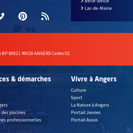
Belle-Beille
Lac-de-Maine
nêtre
elle fenêtre
e nouvelle fenêtre
agram
vre une nouvelle fenêtre
Vimeo
, Ouvre une nouvelle fenêtre
Pinterest
, Ouvre une nouvelle fenêtre
Flux RSS
on BP 80011 49020 ANGERS Cedex 02
ices & démarches
Vivre à Angers
Culture
é
Sport
, Ouvre une nouvelle fenêtre
gers
La Nature à Angers
 des piscines
Portail Jeunes
es professionnelles
Portail Assos