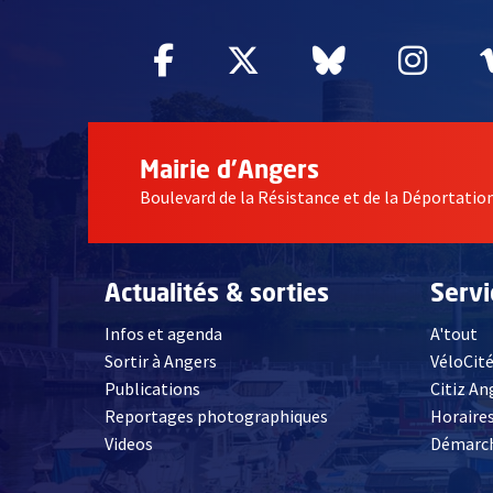
Facebook
, Ouvre une nouvelle fe
Twitter
, Ouvre une nouv
Bluesky
, Ouvre un
Inst
, Ou
Mairie d'Angers
Boulevard de la Résistance et de la Déportati
Actualités & sorties
Serv
Infos et agenda
A'tout
Sortir à Angers
VéloCit
Publications
Citiz An
Reportages photographiques
Horaires
, Ouvre une nouvelle fenêtre
Videos
Démarch