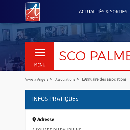
Angers.fr : Retour à l'accueil
ACTUALITÉS & SORTIES
SCO PALM
OUVRIR LE MENU
MENU
Vivre à Angers
Associations
L'Annuaire des associations
INFOS PRATIQUES
Adresse
1 SQUARE DU DAUPHINE