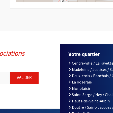
ociations
Votre quartier
Centre-ville / La Fayette
Madeleine / Justices / 
iations de la ville d'Angers, indiquez votre email (champ obligatoi
Deux-croix / Banchais /
ENVOYER MA DEMANDE D'INSCRIPTION À LA L
VALIDER
La Roseraie
Monplaisir
Saint-Serge / Ney / Cha
Hauts-de-Saint-Aubin
Doutre / Saint-Jacques 