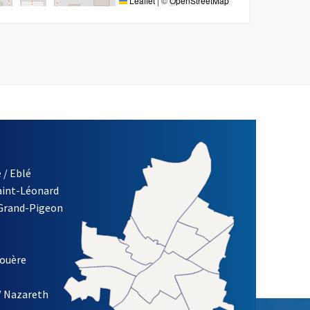
Leaflet
|
©
OpenStreetMap
 / Eblé
Saint-Léonard
re)
 Grand-Pigeon
ETTRE D'INFORMATION DES ASSOCIATIONS DE LA VILLE D'ANG
louère
/ Nazareth