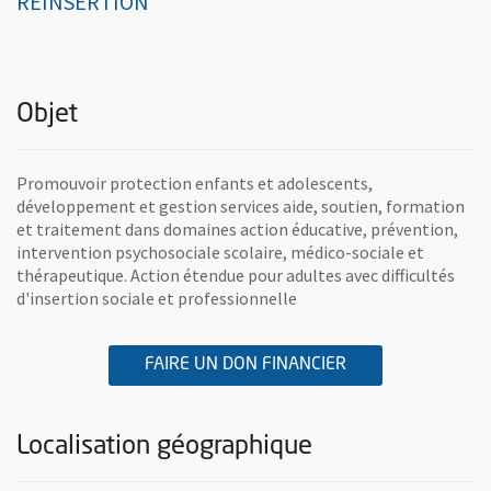
RÉINSERTION
Objet
Promouvoir protection enfants et adolescents,
développement et gestion services aide, soutien, formation
et traitement dans domaines action éducative, prévention,
intervention psychosociale scolaire, médico-sociale et
thérapeutique. Action étendue pour adultes avec difficultés
d'insertion sociale et professionnelle
A L'ASSOCIATION 
, OUVRE UNE NOU
FAIRE UN DON FINANCIER
Localisation géographique