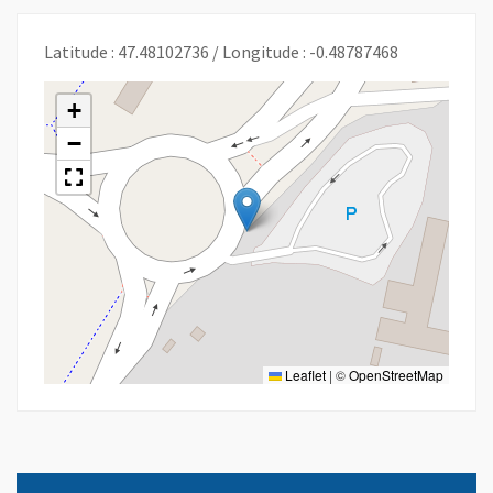
Latitude : 47.48102736 / Longitude : -0.48787468
+
−
Leaflet
|
©
OpenStreetMap