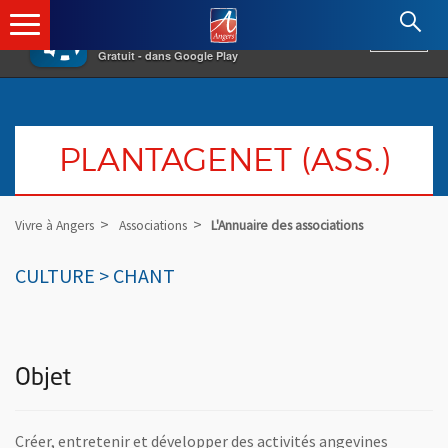
×
Angers.fr : Retour à l'accueil
AF
Vivre à Angers
VOIR
Ville d'Angers
Gratuit - dans Google Play
PLANTAGENET (ASS.)
Vivre à Angers
Associations
L'Annuaire des associations
CULTURE > CHANT
Objet
Créer, entretenir et développer des activités angevines