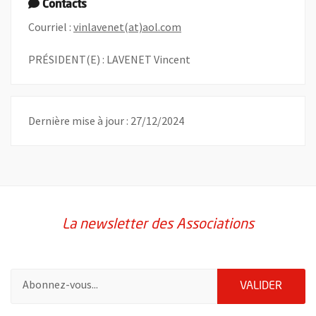
Contacts
, Ouvre une nouvelle fenêtre
Courriel :
vinlavenet(at)aol.com
PRÉSIDENT(E) : LAVENET Vincent
Dernière mise à jour : 27/12/2024
La newsletter des Associations
Pour vous inscrire à la lettre d'information des associations de 
ENVOY
VALIDER