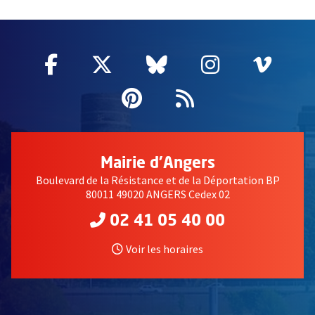
51985
Facebook
, Ouvre une nouvelle fenêtre
Twitter
, Ouvre une nouvelle fe
Bluesky
, Ouvre une nouv
Instagram
, Ouvre un
Vime
, Ouv
Pinterest
, Ouvre une nouvell
Flux RSS
Mairie d'Angers
Boulevard de la Résistance et de la Déportation BP
80011 49020 ANGERS Cedex 02
02 41 05 40 00
Voir les horaires