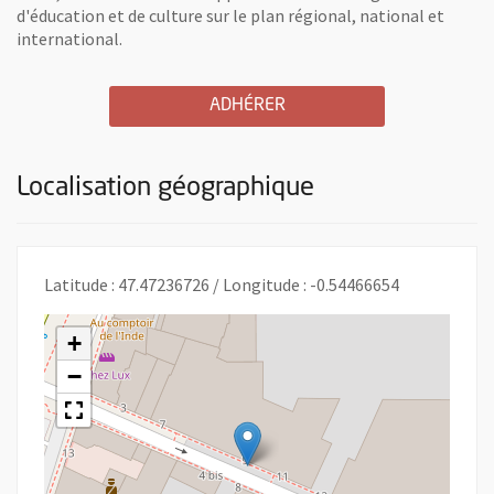
d'éducation et de culture sur le plan régional, national et
international.
A L'ASSOCIATION PLANTAG
, OUVRE UNE NOUVELLE 
ADHÉRER
Localisation géographique
Latitude : 47.47236726 / Longitude : -0.54466654
+
−