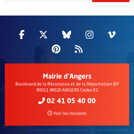
51985
Facebook
, Ouvre une nouvelle fenêtre
Twitter
, Ouvre une nouvelle fe
Bluesky
, Ouvre une nouv
Instagram
, Ouvre un
Vime
, Ouv
Pinterest
, Ouvre une nouvell
Flux RSS
Mairie d'Angers
Boulevard de la Résistance et de la Déportation BP
80011 49020 ANGERS Cedex 02
02 41 05 40 00
Voir les horaires