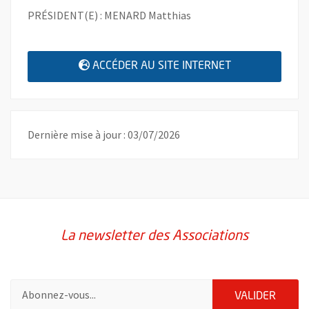
PRÉSIDENT(E) : MENARD Matthias
, OUVRE UNE N
ACCÉDER AU SITE INTERNET
Dernière mise à jour : 03/07/2026
La newsletter des Associations
Pour vous inscrire à la lettre d'information des associations de 
ENVOY
VALIDER