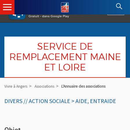
×
Angers.fr : Retour à l'accueil
AF
Vivre à Angers
VOIR
Ville d'Angers
Gratuit - dans Google Play
SERVICE DE
REMPLACEMENT MAINE
ET LOIRE
Vivre à Angers
Associations
L'Annuaire des associations
DIVERS // ACTION SOCIALE > AIDE, ENTRAIDE