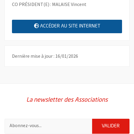
CO PRÉSIDENT(E) : MALAISE Vincent
, OUVRE UNE N
ACCÉDER AU SITE INTERNET
Dernière mise à jour : 16/01/2026
La newsletter des Associations
Pour vous inscrire à la lettre d'information des associations de 
ENVOY
VALIDER