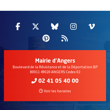
51985
Facebook
, Ouvre une nouvelle fenêtre
Twitter
, Ouvre une nouvelle fe
Bluesky
, Ouvre une nouv
Instagram
, Ouvre un
Vime
, Ouv
Pinterest
, Ouvre une nouvell
Flux RSS
Mairie d'Angers
Boulevard de la Résistance et de la Déportation BP
80011 49020 ANGERS Cedex 02
02 41 05 40 00
Voir les horaires