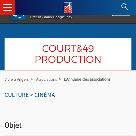
×
Angers.fr : Retour à l'accueil
AF
Vivre à Angers
VOIR
Ville d'Angers
Gratuit - dans Google Play
COURT&49
PRODUCTION
Vivre à Angers
Associations
L'Annuaire des associations
CULTURE > CINÉMA
Objet