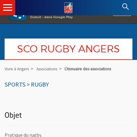
×
Angers.fr : Retour à l'accueil
AF
Vivre à Angers
VOIR
Ville d'Angers
Gratuit - dans Google Play
SCO RUGBY ANGERS
Vivre à Angers
Associations
L'Annuaire des associations
SPORTS > RUGBY
Objet
Pratique du rugby.