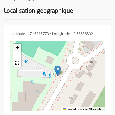
Localisation géographique
Latitude : 47.46215773 / Longitude : -0.56686532
+
−
Leaflet
|
©
OpenStreetMap