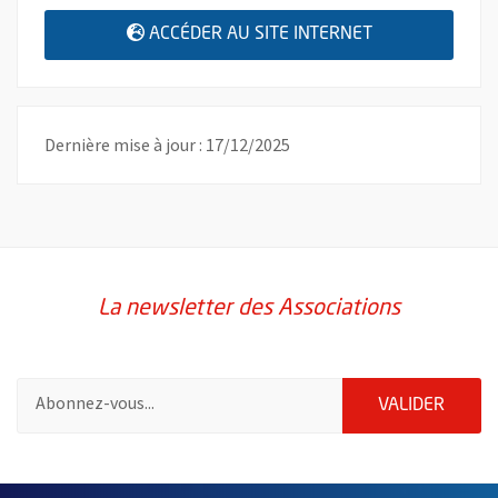
, OUVRE UNE N
ACCÉDER AU SITE INTERNET
Dernière mise à jour : 17/12/2025
La newsletter des Associations
Pour vous inscrire à la lettre d'information des associations de 
ENVOY
VALIDER
51985