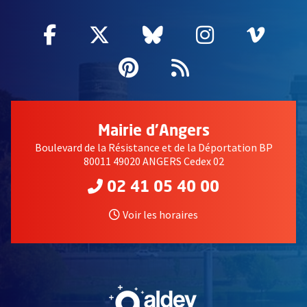
Facebook
, Ouvre une nouvelle fenêtre
Twitter
, Ouvre une nouvelle fe
Bluesky
, Ouvre une nouv
Instagram
, Ouvre un
Vime
, Ouv
Pinterest
, Ouvre une nouvell
Flux RSS
Mairie d'Angers
Boulevard de la Résistance et de la Déportation BP
80011 49020 ANGERS Cedex 02
02 41 05 40 00
Voir les horaires
, Ouvre une nouvelle fe