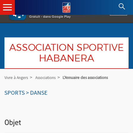
×
Angers.fr : Retour à l'accueil
AF
Vivre à Angers
VOIR
Ville d'Angers
Gratuit - dans Google Play
ASSOCIATION SPORTIVE
HABANERA
Vivre à Angers
Associations
L'Annuaire des associations
SPORTS > DANSE
Objet