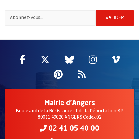
Pour vous inscrire à la lettre d'information des associations de 
ENVOY
VALIDER
51985
Facebook
, Ouvre une nouvelle fenêtre
Twitter
, Ouvre une nouvelle fe
Bluesky
, Ouvre une nouv
Instagram
, Ouvre un
Vime
, Ouv
Pinterest
, Ouvre une nouvell
Flux RSS
Mairie d'Angers
Boulevard de la Résistance et de la Déportation BP
80011 49020 ANGERS Cedex 02
02 41 05 40 00