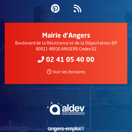
Pinterest
, Ouvre une nouvell
Flux RSS
Mairie d'Angers
Boulevard de la Résistance et de la Déportation BP
80011 49020 ANGERS Cedex 02
02 41 05 40 00
Voir les horaires
, Ouvre une nouvelle fe
, Ouvre une nouvelle fe