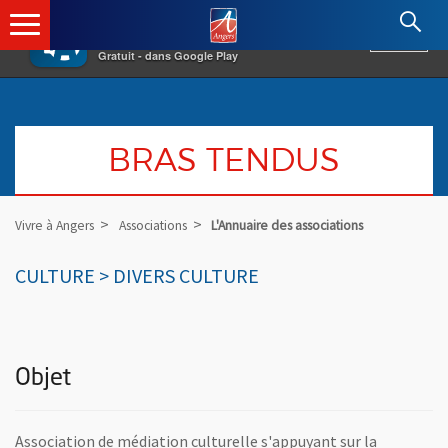
×
Angers.fr : Retour à l'accueil
AF
Vivre à Angers
VOIR
Ville d'Angers
Gratuit - dans Google Play
BRAS TENDUS
Vivre à Angers
Associations
L'Annuaire des associations
CULTURE > DIVERS CULTURE
Objet
Association de médiation culturelle s'appuyant sur la