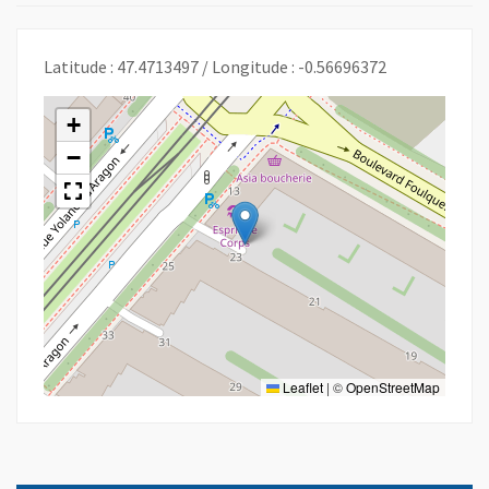
Latitude : 47.4713497 / Longitude : -0.56696372
+
−
Leaflet
|
©
OpenStreetMap