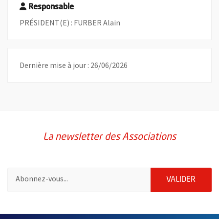
Responsable
PRÉSIDENT(E) : FURBER Alain
Dernière mise à jour : 26/06/2026
La newsletter des Associations
Pour vous inscrire à la lettre d'information des associations de 
ENVOY
VALIDER
51985