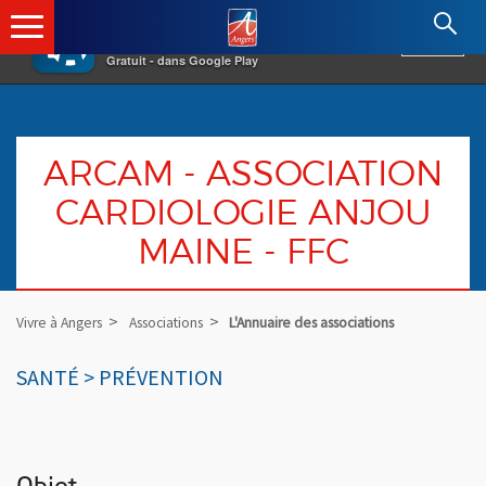
×
Angers.fr : Retour à l'accueil
AF
Vivre à Angers
VOIR
Ville d'Angers
Gratuit - dans Google Play
ARCAM - ASSOCIATION
CARDIOLOGIE ANJOU
MAINE - FFC
Vivre à Angers
Associations
L'Annuaire des associations
SANTÉ > PRÉVENTION