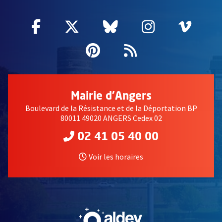
Facebook
, Ouvre une nouvelle fenêtre
Twitter
, Ouvre une nouvelle fe
Bluesky
, Ouvre une nouv
Instagram
, Ouvre un
Vime
, Ouv
Pinterest
, Ouvre une nouvell
Flux RSS
Mairie d'Angers
Boulevard de la Résistance et de la Déportation BP
80011 49020 ANGERS Cedex 02
02 41 05 40 00
Voir les horaires
, Ouvre une nouvelle fe