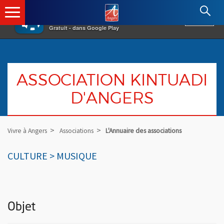
×
Angers.fr : Retour à l'accueil
AF
Vivre à Angers
VOIR
Ville d'Angers
Gratuit - dans Google Play
ASSOCIATION KINTUADI
D'ANGERS
Vivre à Angers
Associations
L'Annuaire des associations
CULTURE > MUSIQUE
Objet