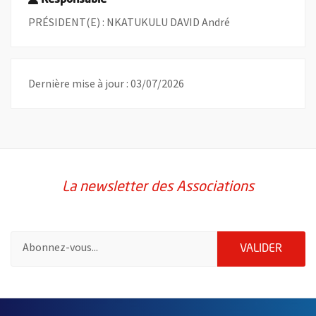
PRÉSIDENT(E) : NKATUKULU DAVID André
Dernière mise à jour : 03/07/2026
La newsletter des Associations
Pour vous inscrire à la lettre d'information des associations de 
ENVOY
VALIDER
51985