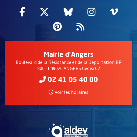
Facebook
, Ouvre une nouvelle fenêtre
Twitter
, Ouvre une nouvelle fe
Bluesky
, Ouvre une nouv
Instagram
, Ouvre un
Vime
, Ouv
Pinterest
, Ouvre une nouvell
Flux RSS
Mairie d'Angers
Boulevard de la Résistance et de la Déportation BP
80011 49020 ANGERS Cedex 02
02 41 05 40 00
Voir les horaires
, Ouvre une nouvelle fe