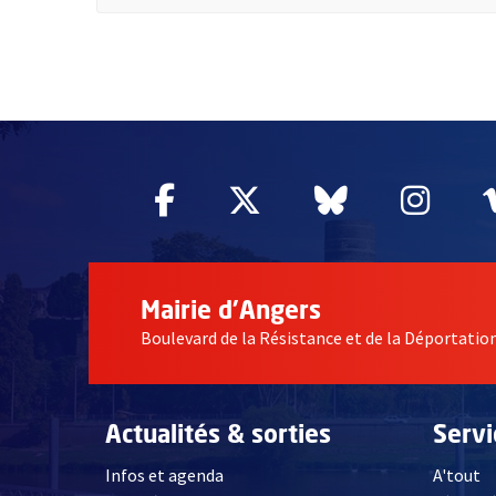
51985
Facebook
, Ouvre une nouvelle fe
Twitter
, Ouvre une nouv
Bluesky
, Ouvre un
Inst
, Ou
Mairie d'Angers
Boulevard de la Résistance et de la Déportati
Actualités & sorties
Serv
Infos et agenda
A'tout