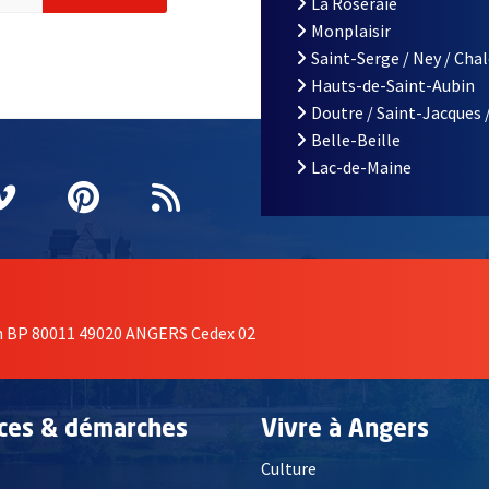
La Roseraie
Monplaisir
Saint-Serge / Ney / Cha
Hauts-de-Saint-Aubin
Doutre / Saint-Jacques 
Belle-Beille
Lac-de-Maine
nêtre
elle fenêtre
e nouvelle fenêtre
agram
vre une nouvelle fenêtre
Vimeo
, Ouvre une nouvelle fenêtre
Pinterest
, Ouvre une nouvelle fenêtre
Flux RSS
on BP 80011 49020 ANGERS Cedex 02
ices & démarches
Vivre à Angers
Culture