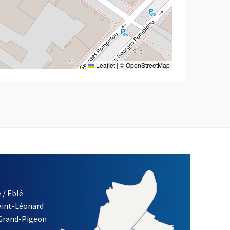
Leaflet
|
©
OpenStreetMap
 / Eblé
Saint-Léonard
re)
 Grand-Pigeon
ETTRE D'INFORMATION DES ASSOCIATIONS DE LA VILLE D'ANG