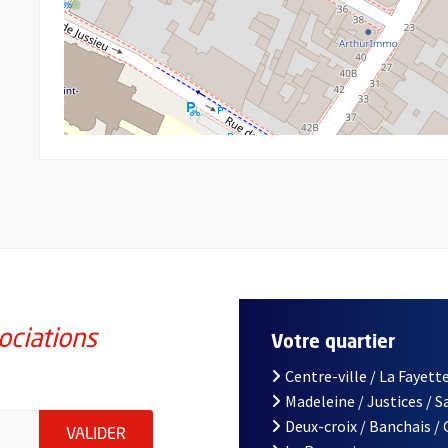
ociations
Votre quartier
Centre-ville / La Fayette
Madeleine / Justices / 
iations de la ville d'Angers, indiquez votre email (champ obligatoi
Deux-croix / Banchais /
ENVOYER MA DEMANDE D'INSCRIPTION À LA L
VALIDER