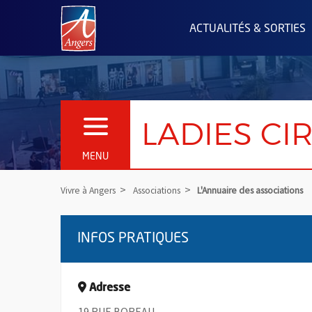
Angers.fr : Retour à l'accueil
ACTUALITÉS & SORTIES
LADIES CI
OUVRIR LE MENU
MENU
Vivre à Angers
Associations
L'Annuaire des associations
INFOS PRATIQUES
Adresse
19 RUE BOREAU