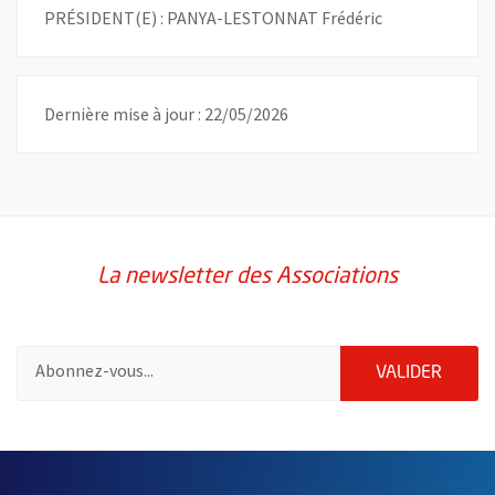
PRÉSIDENT(E) : PANYA-LESTONNAT Frédéric
Dernière mise à jour : 22/05/2026
La newsletter des Associations
Pour vous inscrire à la lettre d'information des associations de 
ENVOY
VALIDER
51985