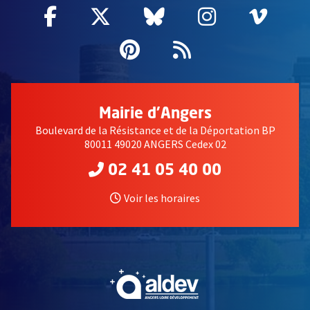
Facebook
, Ouvre une nouvelle fenêtre
Twitter
, Ouvre une nouvelle fe
Bluesky
, Ouvre une nouv
Instagram
, Ouvre un
Vime
, Ouv
Pinterest
, Ouvre une nouvell
Flux RSS
Mairie d'Angers
Boulevard de la Résistance et de la Déportation BP
80011 49020 ANGERS Cedex 02
02 41 05 40 00
Voir les horaires
, Ouvre une nouvelle fe