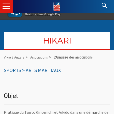
×
Angers.fr : Retour à l'accueil
AF
Vivre à Angers
VOIR
Ville d'Angers
Gratuit - dans Google Play
HIKARI
Vivre à Angers
Associations
L'Annuaire des associations
SPORTS > ARTS MARTIAUX
Objet
Pratique du Taïso, Kinomichi et Aïkido dans une démarche de