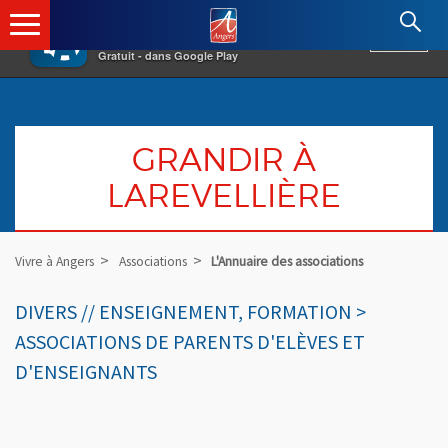
×
Angers.fr : Retour à l'accueil
AF
Vivre à Angers
VOIR
Ville d'Angers
Gratuit - dans Google Play
GRANDIR À
LAREVELLIÈRE
Vivre à Angers
Associations
L'Annuaire des associations
DIVERS // ENSEIGNEMENT, FORMATION >
ASSOCIATIONS DE PARENTS D'ELÈVES ET
D'ENSEIGNANTS