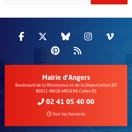
51985
Facebook
, Ouvre une nouvelle fenêtre
Twitter
, Ouvre une nouvelle fe
Bluesky
, Ouvre une nouv
Instagram
, Ouvre un
Vime
, Ouv
Pinterest
, Ouvre une nouvell
Flux RSS
Mairie d'Angers
Boulevard de la Résistance et de la Déportation BP
80011 49020 ANGERS Cedex 02
02 41 05 40 00
Voir les horaires