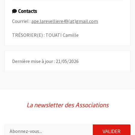
Contacts
, Ouvre une nouvel
Courriel :
ape.larevelliere49(at)gmail.com
TRÉSORIER(E) : TOUATI Camille
Dernière mise à jour : 21/05/2026
La newsletter des Associations
Pour vous inscrire à la lettre d'information des associations de 
ENVOY
VALIDER