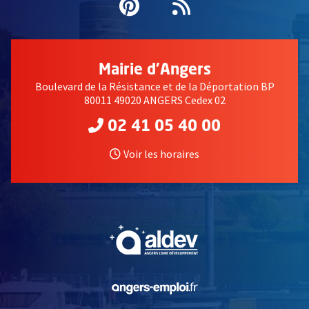
Pinterest
, Ouvre une nouvell
Flux RSS
Mairie d'Angers
Boulevard de la Résistance et de la Déportation BP
80011 49020 ANGERS Cedex 02
02 41 05 40 00
Voir les horaires
, Ouvre une nouvelle fe
, Ouvre une nouvelle fe