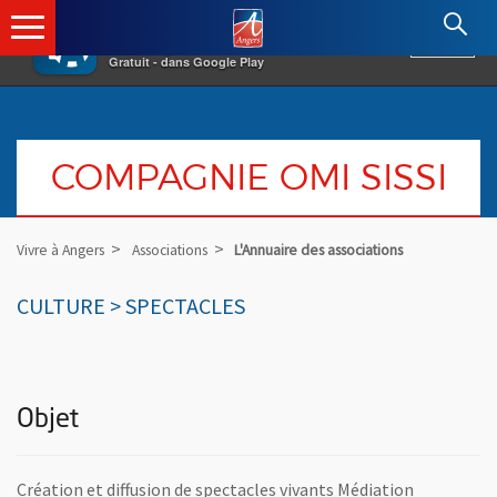
×
Angers.fr : Retour à l'accueil
AF
Vivre à Angers
VOIR
Ville d'Angers
Gratuit - dans Google Play
COMPAGNIE OMI SISSI
Vivre à Angers
Associations
L'Annuaire des associations
CULTURE > SPECTACLES
Objet
Création et diffusion de spectacles vivants Médiation