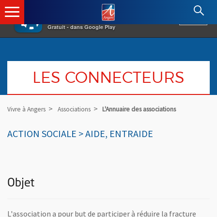
×
Angers.fr : Retour à l'accueil
AF
Vivre à Angers
VOIR
Ville d'Angers
Gratuit - dans Google Play
LES CONNECTEURS
Vivre à Angers
Associations
L'Annuaire des associations
ACTION SOCIALE > AIDE, ENTRAIDE
Objet
L'association a pour but de participer à réduire la fracture