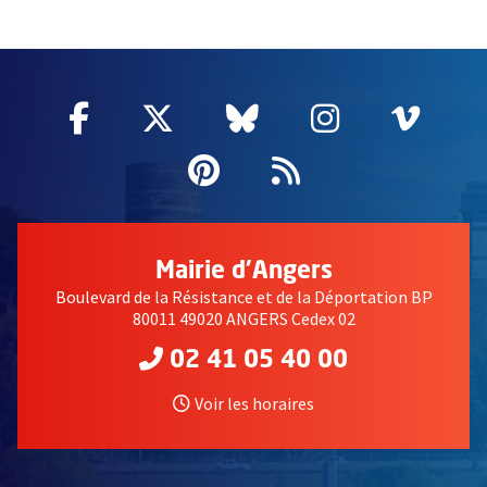
51985
Facebook
, Ouvre une nouvelle fenêtre
Twitter
, Ouvre une nouvelle fe
Bluesky
, Ouvre une nouv
Instagram
, Ouvre un
Vime
, Ouv
Pinterest
, Ouvre une nouvell
Flux RSS
Mairie d'Angers
Boulevard de la Résistance et de la Déportation BP
80011 49020 ANGERS Cedex 02
02 41 05 40 00
Voir les horaires