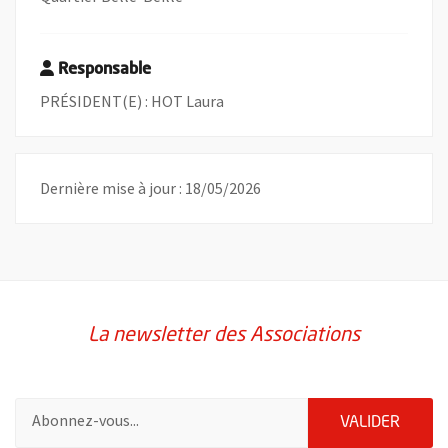
Responsable
PRÉSIDENT(E) : HOT Laura
Dernière mise à jour : 18/05/2026
La newsletter des Associations
Pour vous inscrire à la lettre d'information des associations de 
ENVOY
VALIDER