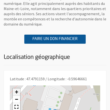
numérique. Elle agit principalement auprès des habitants du
Maine-et-Loire, notamment dans les quartiers prioritaires et
auprès des séniors. Ses actions visent l'accompagnement, la
montée en compétences et la recherche d'autonomie dans le
domaine du numérique.
A L'ASSOCIATION
, OUVRE UNE NOU
FAIRE UN DON FINANCIER
Localisation géographique
Latitude : 47.4791159 / Longitude : -0.59646661
+
−