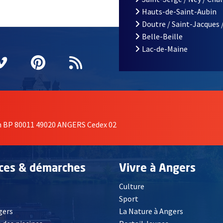
Hauts-de-Saint-Aubin
Doutre / Saint-Jacques 
Belle-Beille
Lac-de-Maine
nêtre
elle fenêtre
e nouvelle fenêtre
agram
vre une nouvelle fenêtre
Vimeo
, Ouvre une nouvelle fenêtre
Pinterest
, Ouvre une nouvelle fenêtre
Flux RSS
on BP 80011 49020 ANGERS Cedex 02
ices & démarches
Vivre à Angers
Culture
é
Sport
, Ouvre une nouvelle fenêtre
gers
La Nature à Angers