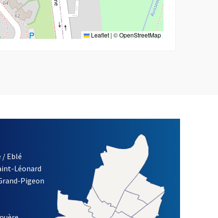
Leaflet
|
©
OpenStreetMap
 / Eblé
Saint-Léonard
re)
 Grand-Pigeon
ETTRE D'INFORMATION DES ASSOCIATIONS DE LA VILLE D'ANG
louère