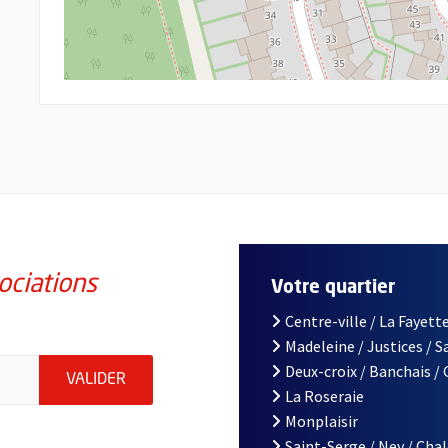
ociations
Votre quartier
Centre-ville / La Fayette
Madeleine / Justices / 
iations de la ville d'Angers, indiquez votre email (champ obligatoi
Deux-croix / Banchais /
ENVOYER MA DEMANDE D'INSCRIPTION À LA L
VALIDER
La Roseraie
Monplaisir
Saint-Serge / Ney / Cha