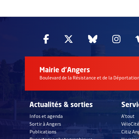
51985
Facebook
, Ouvre une nouvelle fe
Twitter
, Ouvre une nouv
Bluesky
, Ouvre un
Inst
, Ou
Mairie d'Angers
Boulevard de la Résistance et de la Déportati
Actualités & sorties
Serv
Infos et agenda
A'tout
Sortir à Angers
VéloCit
Publications
Citiz An