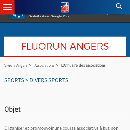
×
Angers.fr : Retour à l'accueil
AF
Vivre à Angers
VOIR
Ville d'Angers
Gratuit - dans Google Play
FLUORUN ANGERS
Vivre à Angers
Associations
L'Annuaire des associations
SPORTS > DIVERS SPORTS
Objet
Organiser et promouvoir une course associative à but non