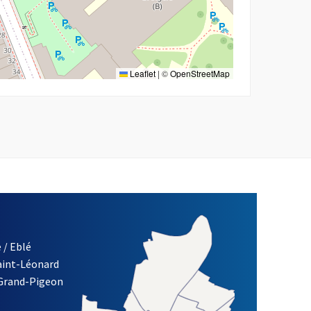
Leaflet
|
©
OpenStreetMap
 / Eblé
Saint-Léonard
re)
 Grand-Pigeon
ETTRE D'INFORMATION DES ASSOCIATIONS DE LA VILLE D'ANG