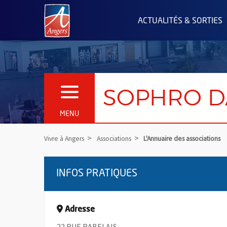
Angers.fr : Retour à l'accueil
ACTUALITÉS & SORTIES
SOPHRO D
OUVRIR LE MENU
MENU
Vivre à Angers
Associations
L'Annuaire des associations
INFOS PRATIQUES
Adresse
22 RUE RABELAIS