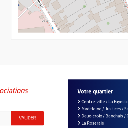
ociations
Votre quartier
Centre-ville / La Fayette
Madeleine / Justices / 
iations de la ville d'Angers, indiquez votre email (champ obligatoi
Deux-croix / Banchais /
ENVOYER MA DEMANDE D'INSCRIPTION À LA L
VALIDER
La Roseraie