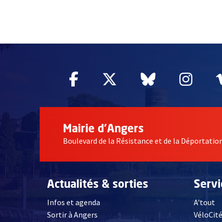
51985
Facebook
, Ouvre une nouvelle fe
Twitter
, Ouvre une nouv
Bluesky
, Ouvre un
Inst
, Ou
Mairie d'Angers
Boulevard de la Résistance et de la Déportati
Actualités & sorties
Serv
Infos et agenda
A'tout
Sortir à Angers
VéloCit