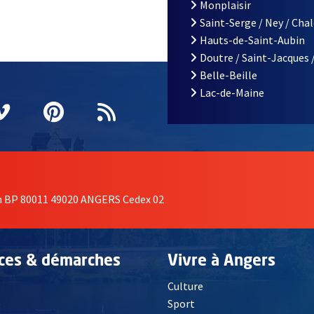
Monplaisir
Saint-Serge / Ney / Cha
Hauts-de-Saint-Aubin
Doutre / Saint-Jacques 
Belle-Beille
Lac-de-Maine
nêtre
elle fenêtre
e nouvelle fenêtre
agram
vre une nouvelle fenêtre
Vimeo
, Ouvre une nouvelle fenêtre
Pinterest
, Ouvre une nouvelle fenêtre
Flux RSS
on BP 80011 49020 ANGERS Cedex 02
ices & démarches
Vivre à Angers
Culture
é
Sport