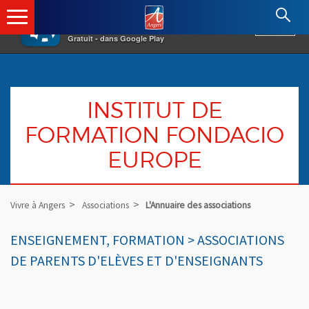
×
Angers.fr : Retour à l'accueil
AF
Vivre à Angers
VOIR
Ville d'Angers
Gratuit - dans Google Play
INSTITUT DE
FORMATION FONDACIO
EUROPE
Vivre à Angers
Associations
L'Annuaire des associations
ENSEIGNEMENT, FORMATION > ASSOCIATIONS
DE PARENTS D'ELÈVES ET D'ENSEIGNANTS