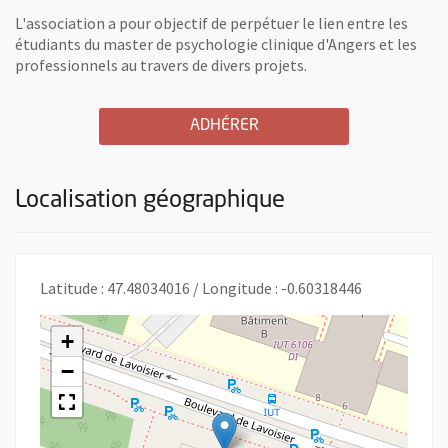
L'association a pour objectif de perpétuer le lien entre les
étudiants du master de psychologie clinique d'Angers et les
professionnels au travers de divers projets.
A L'ASSOCIATION LE FIL D
, OUVRE UNE NOUVELLE 
ADHÉRER
Localisation géographique
Latitude : 47.48034016 / Longitude : -0.60318446
+
−