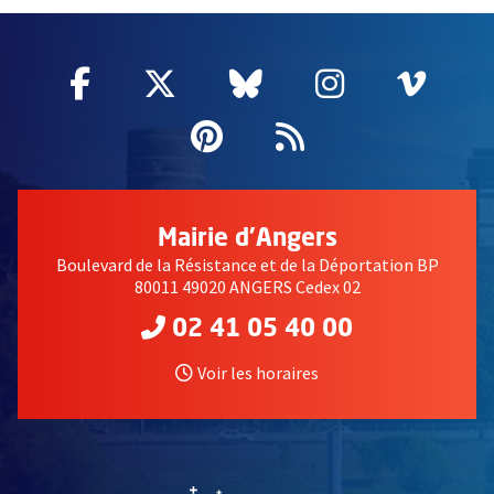
Facebook
, Ouvre une nouvelle fenêtre
Twitter
, Ouvre une nouvelle fe
Bluesky
, Ouvre une nouv
Instagram
, Ouvre un
Vime
, Ouv
Pinterest
, Ouvre une nouvell
Flux RSS
Mairie d'Angers
Boulevard de la Résistance et de la Déportation BP
80011 49020 ANGERS Cedex 02
02 41 05 40 00
Voir les horaires