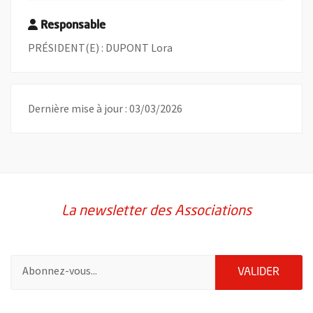
Responsable
PRÉSIDENT(E) : DUPONT Lora
Dernière mise à jour : 03/03/2026
La newsletter des Associations
Pour vous inscrire à la lettre d'information des associations de 
ENVOY
VALIDER
51985