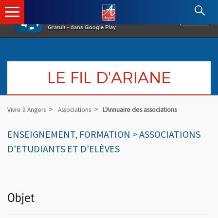
×
Angers.fr : Retour à l'accueil
AF
Vivre à Angers
VOIR
Ville d'Angers
Gratuit - dans Google Play
LE FIL D'ARIANE
Vivre à Angers
Associations
L'Annuaire des associations
ENSEIGNEMENT, FORMATION > ASSOCIATIONS
D'ETUDIANTS ET D'ELÈVES
Objet