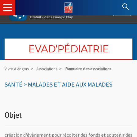
×
Angers.fr : Retour à l'accueil
AF
Vivre à Angers
VOIR
Ville d'Angers
Gratuit - dans Google Play
EVAD'PÉDIATRIE
Vivre à Angers
Associations
L'Annuaire des associations
SANTÉ > MALADES ET AIDE AUX MALADES
Objet
création d'événement pour récolter des fonds et soutenir des