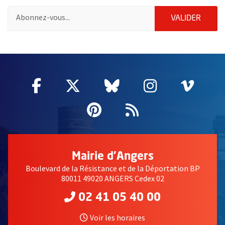
Pour vous inscrire à la lettre d'information des associations de 
ENVOY
VALIDER
51985
Facebook
, Ouvre une nouvelle fenêtre
Twitter
, Ouvre une nouvelle fe
Bluesky
, Ouvre une nouv
Instagram
, Ouvre un
Vime
, Ouv
Pinterest
, Ouvre une nouvell
Flux RSS
Mairie d'Angers
Boulevard de la Résistance et de la Déportation BP
80011 49020 ANGERS Cedex 02
02 41 05 40 00
Voir les horaires