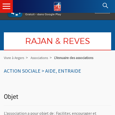
×
Angers.fr : Retour à l'accueil
AF
Vivre à Angers
VOIR
Ville d'Angers
Gratuit - dans Google Play
RAJAN & REVES
Vivre à Angers
Associations
L'Annuaire des associations
ACTION SOCIALE > AIDE, ENTRAIDE
Objet
L’association a pour objet de : Faciliter, encourager et