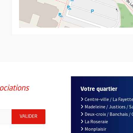
ociations
Votre quartier
Centre-ville / La Fayette
Madeleine / Justices / 
iations de la ville d'Angers, indiquez votre email (champ obligatoi
Deux-croix / Banchais /
ENVOYER MA DEMANDE D'INSCRIPTION À LA L
VALIDER
La Roseraie
Monplaisir