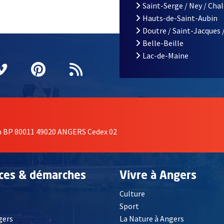
Saint-Serge / Ney / Cha
Hauts-de-Saint-Aubin
Doutre / Saint-Jacques 
Belle-Beille
Lac-de-Maine
nêtre
elle fenêtre
e nouvelle fenêtre
agram
vre une nouvelle fenêtre
Vimeo
, Ouvre une nouvelle fenêtre
Pinterest
, Ouvre une nouvelle fenêtre
Flux RSS
on BP 80011 49020 ANGERS Cedex 02
ices & démarches
Vivre à Angers
Culture
é
Sport
, Ouvre une nouvelle fenêtre
gers
La Nature à Angers