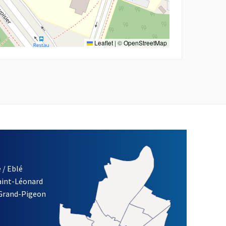
Leaflet
|
©
OpenStreetMap
 / Eblé
Saint-Léonard
re)
 Grand-Pigeon
ETTRE D'INFORMATION DES ASSOCIATIONS DE LA VILLE D'ANG