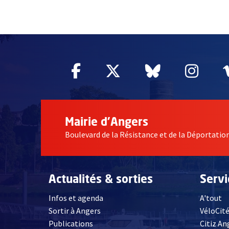
51985
Facebook
, Ouvre une nouvelle fe
Twitter
, Ouvre une nouv
Bluesky
, Ouvre un
Inst
, Ou
Mairie d'Angers
Boulevard de la Résistance et de la Déportati
Actualités & sorties
Serv
Infos et agenda
A'tout
Sortir à Angers
VéloCit
Publications
Citiz An