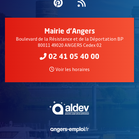
Pinterest
, Ouvre une nouvell
Flux RSS
Mairie d'Angers
Boulevard de la Résistance et de la Déportation BP
80011 49020 ANGERS Cedex 02
02 41 05 40 00
Voir les horaires
, Ouvre une nouvelle fe
, Ouvre une nouvelle fe