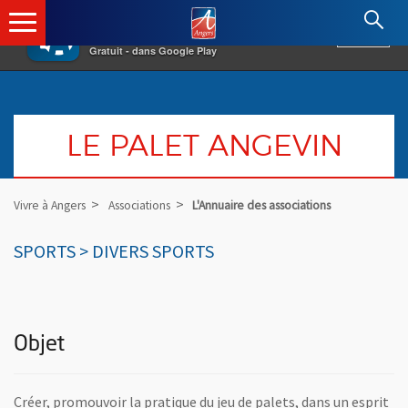
×
Angers.fr : Retour à l'accueil
AF
Vivre à Angers
VOIR
Ville d'Angers
Gratuit - dans Google Play
LE PALET ANGEVIN
Vivre à Angers
Associations
L'Annuaire des associations
SPORTS > DIVERS SPORTS
Objet
Créer, promouvoir la pratique du jeu de palets, dans un esprit