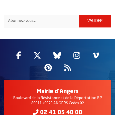
Pour vous inscrire à la lettre d'information des associations de 
ENVOY
VALIDER
51985
Facebook
, Ouvre une nouvelle fenêtre
Twitter
, Ouvre une nouvelle fe
Bluesky
, Ouvre une nouv
Instagram
, Ouvre un
Vime
, Ouv
Pinterest
, Ouvre une nouvell
Flux RSS
Mairie d'Angers
Boulevard de la Résistance et de la Déportation BP
80011 49020 ANGERS Cedex 02
02 41 05 40 00