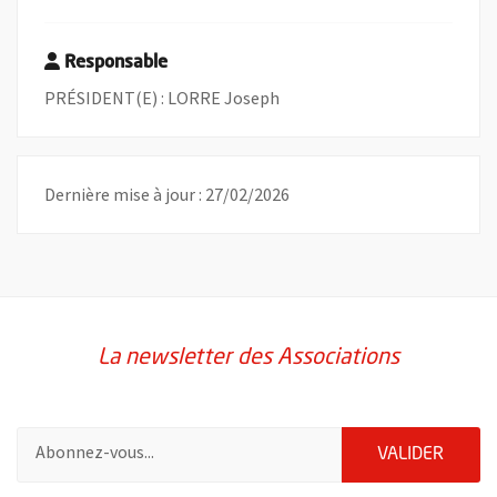
Responsable
PRÉSIDENT(E) : LORRE Joseph
Dernière mise à jour : 27/02/2026
La newsletter des Associations
Pour vous inscrire à la lettre d'information des associations de 
ENVOY
VALIDER