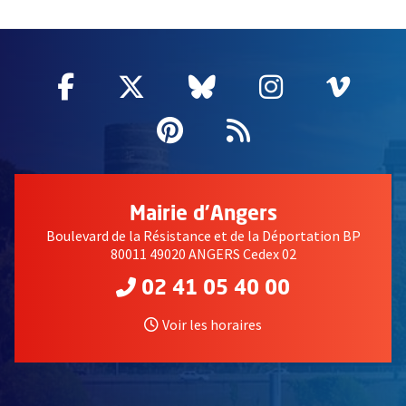
51985
Facebook
, Ouvre une nouvelle fenêtre
Twitter
, Ouvre une nouvelle fe
Bluesky
, Ouvre une nouv
Instagram
, Ouvre un
Vime
, Ouv
Pinterest
, Ouvre une nouvell
Flux RSS
Mairie d'Angers
Boulevard de la Résistance et de la Déportation BP
80011 49020 ANGERS Cedex 02
02 41 05 40 00
Voir les horaires