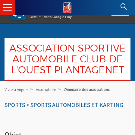
×
Angers.fr : Retour à l'accueil
AF
Vivre à Angers
VOIR
Ville d'Angers
Gratuit - dans Google Play
ASSOCIATION SPORTIVE
AUTOMOBILE CLUB DE
L'OUEST PLANTAGENET
Vivre à Angers
Associations
L'Annuaire des associations
SPORTS > SPORTS AUTOMOBILES ET KARTING