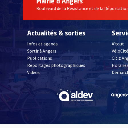
Mairie d'Angers
Boulevard de la Résistance et de la Déportati
Actualités & sorties
Serv
Infos et agenda
A'tout
Sortir à Angers
VéloCit
Publications
Citiz An
Reportages photographiques
Horaires
, Ouvre une nouvelle fenêtre
Videos
Démarch
, Ouvre une nouve