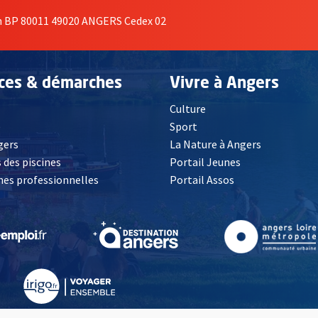
on BP 80011 49020 ANGERS Cedex 02
ices & démarches
Vivre à Angers
Culture
é
Sport
, Ouvre une nouvelle fenêtre
gers
La Nature à Angers
 des piscines
Portail Jeunes
es professionnelles
Portail Assos
lle fenêtre
, Ouvre une nouvelle fenêtre
, Ouvre une nouvelle fenêtre
, Ouvre une nouvelle fenêtre