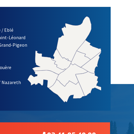
 / Eblé
Saint-Léonard
re)
 Grand-Pigeon
ETTRE D'INFORMATION DES ASSOCIATIONS DE LA VILLE D'ANG
louère
/ Nazareth