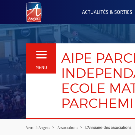
Angers.fr : Retour à l'accueil
ACTUALITÉS & SORTIES
AIPE PARC
OUVRIR LE MENU
INDEPEND
MENU
ECOLE MA
PARCHEMI
Vivre à Angers
Associations
L'Annuaire des associations