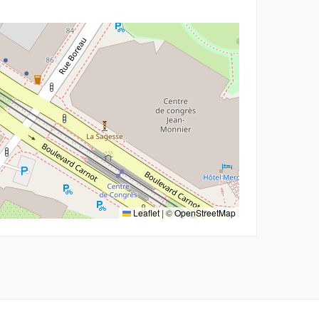
Leaflet
|
©
OpenStreetMap