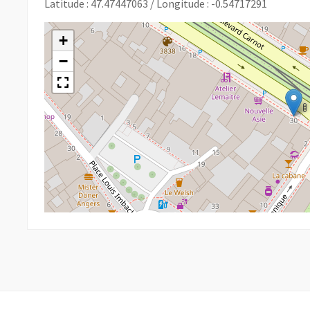
Latitude : 47.47447063 / Longitude : -0.54717291
+
−