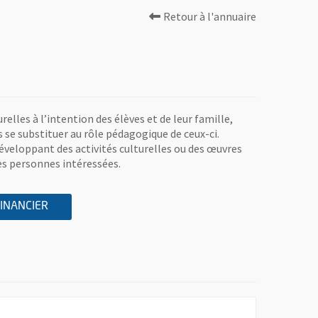
Retour à l'annuaire
relles à l’intention des élèves et de leur famille,
s se substituer au rôle pédagogique de ceux-ci.
éveloppant des activités culturelles ou des œuvres
tes personnes intéressées.
A L'ASSOCIATION AIPE PARCHEMINERIE - ASSOCIAT
, OUVRE UNE NOUVELLE FENÊTRE
FINANCIER