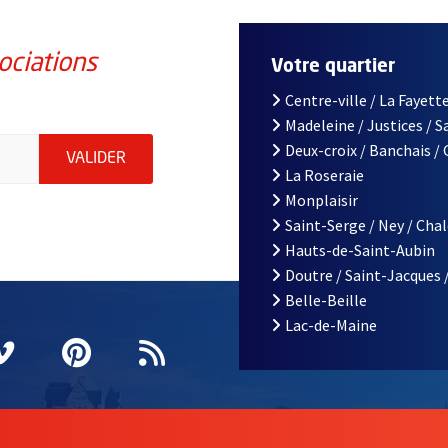
ociations
Votre quartier
Centre-ville / La Fayette
Madeleine / Justices / 
iations de la ville d'Angers, indiquez votre email (champ obligatoi
Deux-croix / Banchais /
ENVOYER MA DEMANDE D'INSCRIPTION À LA L
VALIDER
La Roseraie
Monplaisir
Saint-Serge / Ney / Cha
Hauts-de-Saint-Aubin
Doutre / Saint-Jacques 
Belle-Beille
Lac-de-Maine
nêtre
elle fenêtre
e nouvelle fenêtre
agram
vre une nouvelle fenêtre
Vimeo
, Ouvre une nouvelle fenêtre
Pinterest
, Ouvre une nouvelle fenêtre
Flux RSS