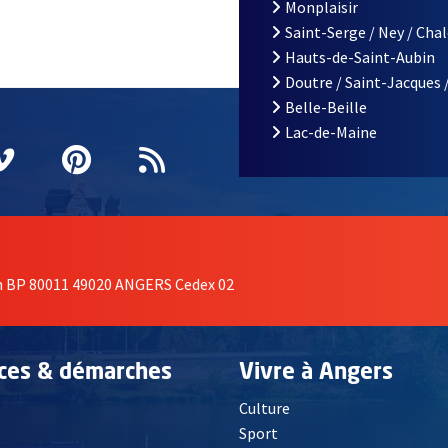
Monplaisir
Saint-Serge / Ney / Cha
Hauts-de-Saint-Aubin
Doutre / Saint-Jacques 
Belle-Beille
Lac-de-Maine
nêtre
elle fenêtre
e nouvelle fenêtre
agram
vre une nouvelle fenêtre
Vimeo
, Ouvre une nouvelle fenêtre
Pinterest
, Ouvre une nouvelle fenêtre
Flux RSS
on BP 80011 49020 ANGERS Cedex 02
ices & démarches
Vivre à Angers
Culture
é
Sport