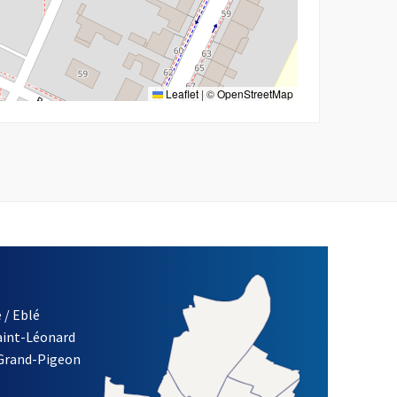
Leaflet
|
©
OpenStreetMap
 / Eblé
Saint-Léonard
re)
 Grand-Pigeon
ETTRE D'INFORMATION DES ASSOCIATIONS DE LA VILLE D'ANG