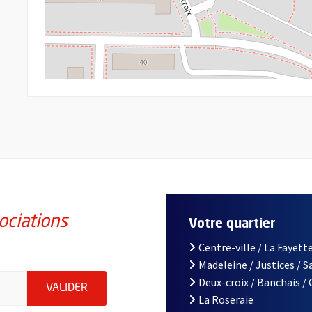
ociations
Votre quartier
Centre-ville / La Fayette
Madeleine / Justices / 
iations de la ville d'Angers, indiquez votre email (champ obligatoi
Deux-croix / Banchais /
ENVOYER MA DEMANDE D'INSCRIPTION À LA L
VALIDER
La Roseraie