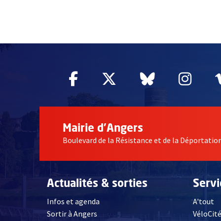
51985
Facebook
, Ouvre une nouvelle fe
Twitter
, Ouvre une nouv
Bluesky
, Ouvre un
Inst
, Ou
Mairie d'Angers
Boulevard de la Résistance et de la Déportati
Actualités & sorties
Serv
Infos et agenda
A'tout
Sortir à Angers
VéloCit