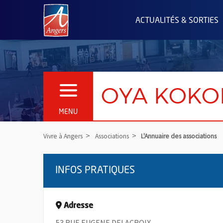
Angers.fr : Retour à l'accueil
ACTUALITÉS & SORTIES
OYA KOKO
OUVRIR LE MENU
MENU
Vivre à Angers
Associations
L'Annuaire des associations
INFOS PRATIQUES
Adresse
53 RUE EUGENE DELACROIX