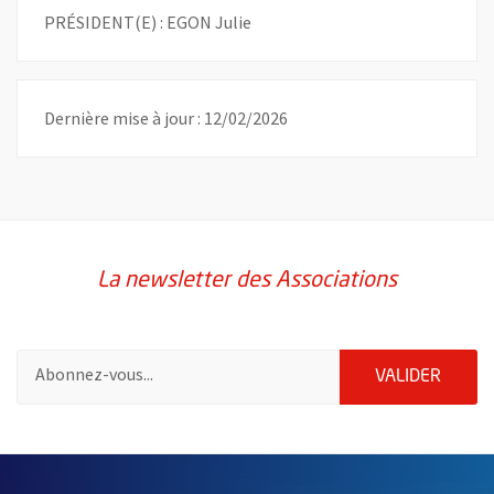
PRÉSIDENT(E) : EGON Julie
Dernière mise à jour : 12/02/2026
La newsletter des Associations
Pour vous inscrire à la lettre d'information des associations de 
ENVOY
VALIDER
51985