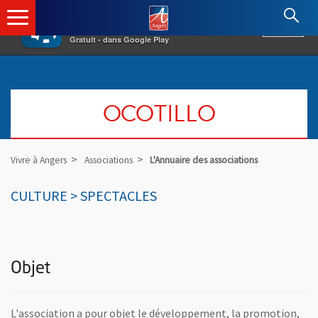
×
Angers.fr : Retour à l'accueil
AF
Vivre à Angers
VOIR
Ville d'Angers
Gratuit - dans Google Play
OCOTILLO
Vivre à Angers
Associations
L'Annuaire des associations
CULTURE > SPECTACLES
Objet
L'association a pour objet le développement, la promotion,