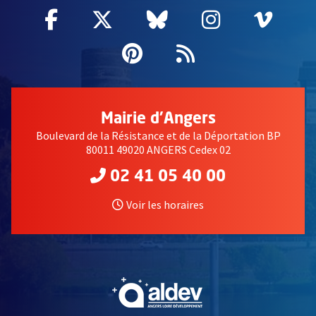
Facebook
, Ouvre une nouvelle fenêtre
Twitter
, Ouvre une nouvelle fe
Bluesky
, Ouvre une nouv
Instagram
, Ouvre un
Vime
, Ouv
Pinterest
, Ouvre une nouvell
Flux RSS
Mairie d'Angers
Boulevard de la Résistance et de la Déportation BP
80011 49020 ANGERS Cedex 02
02 41 05 40 00
Voir les horaires
, Ouvre une nouvelle fe