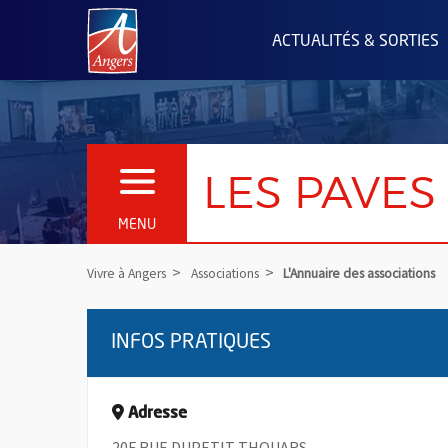
Angers.fr : Retour à l'accueil
ACTUALITÉS & SORTIES
LES PAVES
OUVRIR LE MENU
MENU
Vivre à Angers
Associations
L'Annuaire des associations
INFOS PRATIQUES
Adresse
20F RUE DUPETIT THOUARS