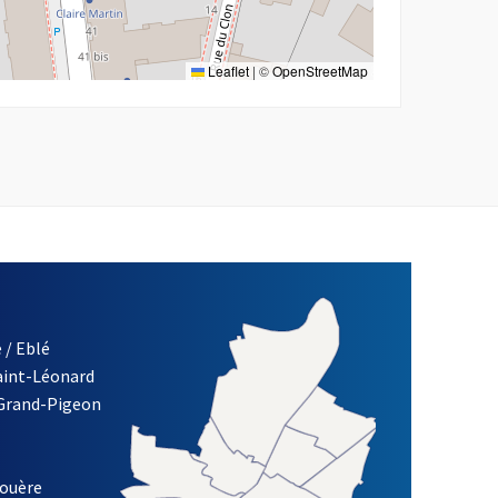
Leaflet
|
©
OpenStreetMap
 / Eblé
Saint-Léonard
re)
 Grand-Pigeon
ETTRE D'INFORMATION DES ASSOCIATIONS DE LA VILLE D'ANG
louère