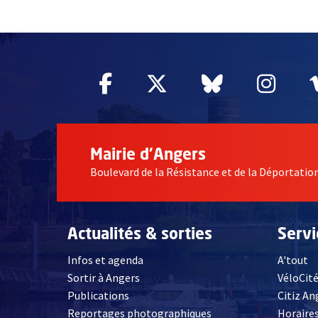
51985
Facebook
, Ouvre une nouvelle fe
Twitter
, Ouvre une nouv
Bluesky
, Ouvre un
Inst
, Ou
Mairie d'Angers
Boulevard de la Résistance et de la Déportati
Actualités & sorties
Serv
Infos et agenda
A'tout
Sortir à Angers
VéloCit
Publications
Citiz An
Reportages photographiques
Horaires