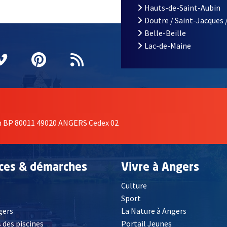
Hauts-de-Saint-Aubin
Doutre / Saint-Jacques 
Belle-Beille
Lac-de-Maine
nêtre
elle fenêtre
e nouvelle fenêtre
agram
vre une nouvelle fenêtre
Vimeo
, Ouvre une nouvelle fenêtre
Pinterest
, Ouvre une nouvelle fenêtre
Flux RSS
on BP 80011 49020 ANGERS Cedex 02
ices & démarches
Vivre à Angers
Culture
é
Sport
, Ouvre une nouvelle fenêtre
gers
La Nature à Angers
 des piscines
Portail Jeunes