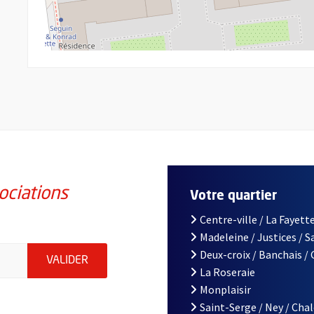
ociations
Votre quartier
Centre-ville / La Fayette
Madeleine / Justices / 
iations de la ville d'Angers, indiquez votre email (champ obligatoi
Deux-croix / Banchais /
ENVOYER MA DEMANDE D'INSCRIPTION À LA L
VALIDER
La Roseraie
Monplaisir
Saint-Serge / Ney / Cha