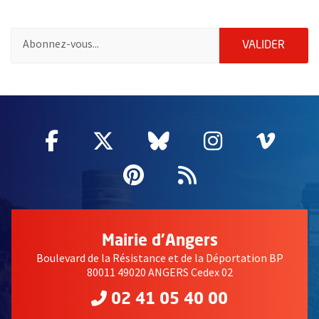
Pour vous inscrire à la lettre d'information des associations de 
ENVOY
VALIDER
51985
Facebook
, Ouvre une nouvelle fenêtre
Twitter
, Ouvre une nouvelle fe
Bluesky
, Ouvre une nouv
Instagram
, Ouvre un
Vime
, Ouv
Pinterest
, Ouvre une nouvell
Flux RSS
Mairie d'Angers
Boulevard de la Résistance et de la Déportation BP
80011 49020 ANGERS Cedex 02
02 41 05 40 00