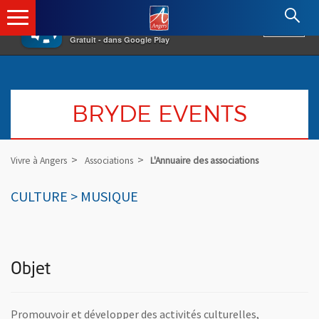
×
Angers.fr : Retour à l'accueil
AF
Vivre à Angers
VOIR
Ville d'Angers
Gratuit - dans Google Play
BRYDE EVENTS
Vivre à Angers
Associations
L'Annuaire des associations
CULTURE > MUSIQUE
Objet
Promouvoir et développer des activités culturelles,