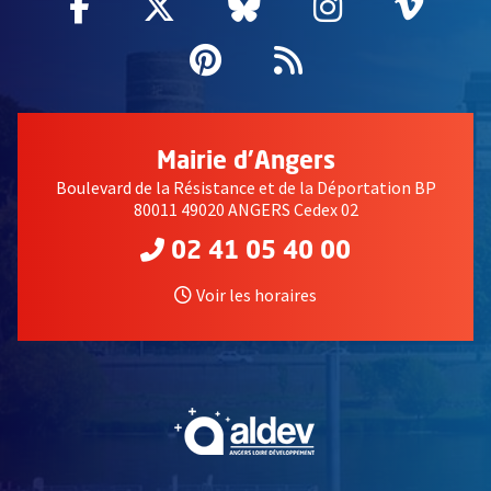
Facebook
, Ouvre une nouvelle fenêtre
Twitter
, Ouvre une nouvelle fe
Bluesky
, Ouvre une nouv
Instagram
, Ouvre un
Vime
, Ouv
Pinterest
, Ouvre une nouvell
Flux RSS
Mairie d'Angers
Boulevard de la Résistance et de la Déportation BP
80011 49020 ANGERS Cedex 02
02 41 05 40 00
Voir les horaires
, Ouvre une nouvelle fe