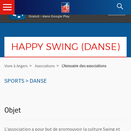
×
Angers.fr : Retour à l'accueil
AF
Vivre à Angers
VOIR
Ville d'Angers
Gratuit - dans Google Play
HAPPY SWING (DANSE)
Vivre à Angers
Associations
L'Annuaire des associations
SPORTS > DANSE
Objet
L'association a pour but de promouvoir la culture Swing et