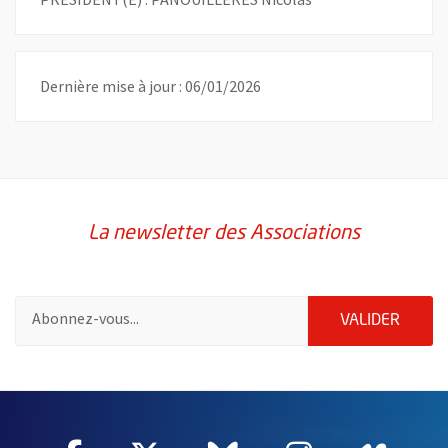
Dernière mise à jour : 06/01/2026
La newsletter des Associations
Pour vous inscrire à la lettre d'information des associations de 
ENVOY
VALIDER
51985