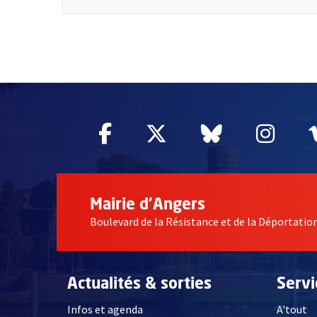
51985
Facebook
, Ouvre une nouvelle fe
Twitter
, Ouvre une nouv
Bluesky
, Ouvre un
Inst
, Ou
Mairie d'Angers
Boulevard de la Résistance et de la Déportati
Actualités & sorties
Serv
Infos et agenda
A'tout