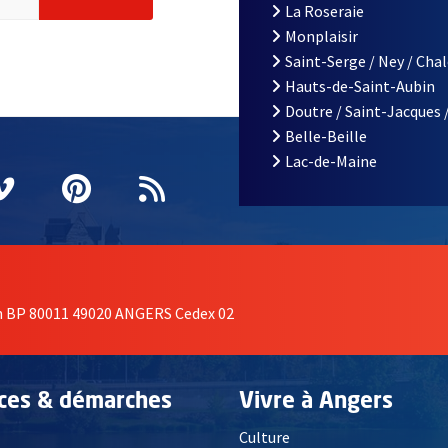
La Roseraie
Monplaisir
Saint-Serge / Ney / Cha
Hauts-de-Saint-Aubin
Doutre / Saint-Jacques 
Belle-Beille
Lac-de-Maine
nêtre
elle fenêtre
e nouvelle fenêtre
agram
vre une nouvelle fenêtre
Vimeo
, Ouvre une nouvelle fenêtre
Pinterest
, Ouvre une nouvelle fenêtre
Flux RSS
on BP 80011 49020 ANGERS Cedex 02
ices & démarches
Vivre à Angers
Culture