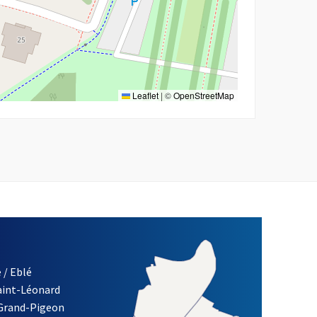
Leaflet
|
©
OpenStreetMap
 / Eblé
Saint-Léonard
re)
 Grand-Pigeon
ETTRE D'INFORMATION DES ASSOCIATIONS DE LA VILLE D'ANG