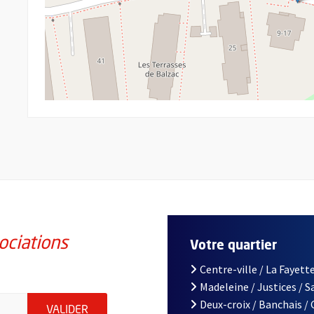
ociations
Votre quartier
Centre-ville / La Fayette
Madeleine / Justices / 
iations de la ville d'Angers, indiquez votre email (champ obligatoi
Deux-croix / Banchais /
ENVOYER MA DEMANDE D'INSCRIPTION À LA L
VALIDER