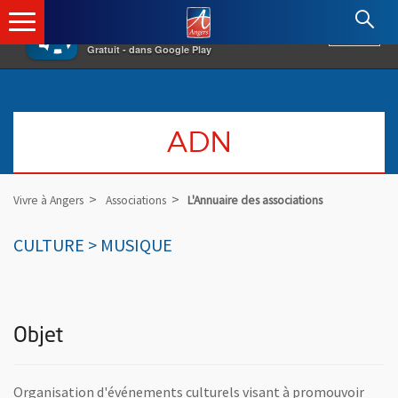
×
Angers.fr : Retour à l'accueil
AF
Vivre à Angers
VOIR
Ville d'Angers
Gratuit - dans Google Play
ADN
Vivre à Angers
Associations
L'Annuaire des associations
CULTURE > MUSIQUE
Objet
Organisation d'événements culturels visant à promouvoir