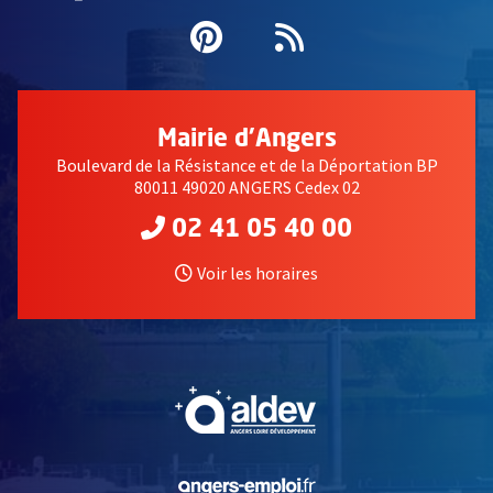
Pinterest
, Ouvre une nouvell
Flux RSS
Mairie d'Angers
Boulevard de la Résistance et de la Déportation BP
80011 49020 ANGERS Cedex 02
02 41 05 40 00
Voir les horaires
, Ouvre une nouvelle fe
, Ouvre une nouvelle fe