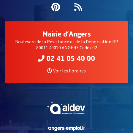
Pinterest
, Ouvre une nouvell
Flux RSS
Mairie d'Angers
Boulevard de la Résistance et de la Déportation BP
80011 49020 ANGERS Cedex 02
02 41 05 40 00
Voir les horaires
, Ouvre une nouvelle fe
, Ouvre une nouvelle fe