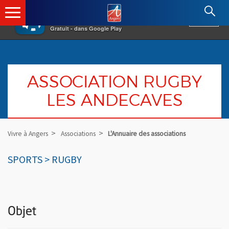
×
Angers.fr : Retour à l'accueil
AF
Vivre à Angers
VOIR
Ville d'Angers
Gratuit - dans Google Play
ASSOCIATION RUGBY
LES ANDECAVES
Vivre à Angers
Associations
L'Annuaire des associations
SPORTS > RUGBY
Objet