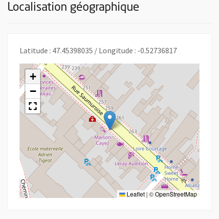
Localisation géographique
Latitude : 47.45398035 / Longitude : -0.52736817
+
−
Leaflet
|
©
OpenStreetMap