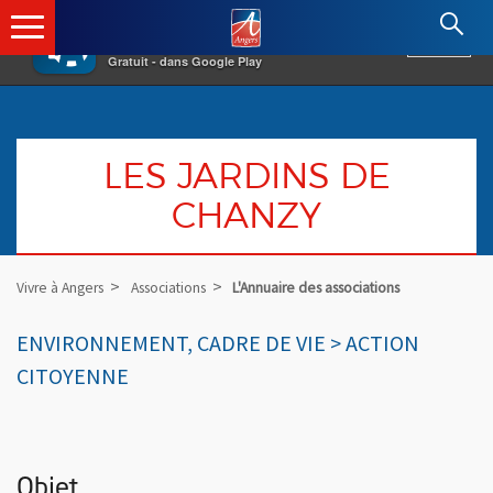
×
Angers.fr : Retour à l'accueil
AF
Vivre à Angers
VOIR
Ville d'Angers
Gratuit - dans Google Play
LES JARDINS DE
CHANZY
Vivre à Angers
Associations
L'Annuaire des associations
ENVIRONNEMENT, CADRE DE VIE > ACTION
CITOYENNE
Objet