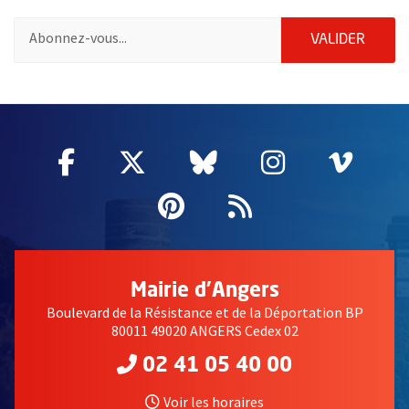
Pour vous inscrire à la lettre d'information des associations de 
ENVOY
VALIDER
51985
Facebook
, Ouvre une nouvelle fenêtre
Twitter
, Ouvre une nouvelle fe
Bluesky
, Ouvre une nouv
Instagram
, Ouvre un
Vime
, Ouv
Pinterest
, Ouvre une nouvell
Flux RSS
Mairie d'Angers
Boulevard de la Résistance et de la Déportation BP
80011 49020 ANGERS Cedex 02
02 41 05 40 00
Voir les horaires