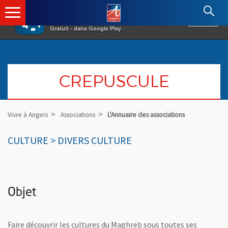
×
Angers.fr : Retour à l'accueil
AF
Vivre à Angers
VOIR
Ville d'Angers
Gratuit - dans Google Play
CREPUSCULE
Vivre à Angers
Associations
L'Annuaire des associations
CULTURE > DIVERS CULTURE
Objet
Faire découvrir les cultures du Maghreb sous toutes ses