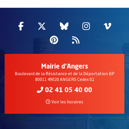
51985
Facebook
, Ouvre une nouvelle fenêtre
Twitter
, Ouvre une nouvelle fe
Bluesky
, Ouvre une nouv
Instagram
, Ouvre un
Vime
, Ouv
Pinterest
, Ouvre une nouvell
Flux RSS
Mairie d'Angers
Boulevard de la Résistance et de la Déportation BP
80011 49020 ANGERS Cedex 02
02 41 05 40 00
Voir les horaires