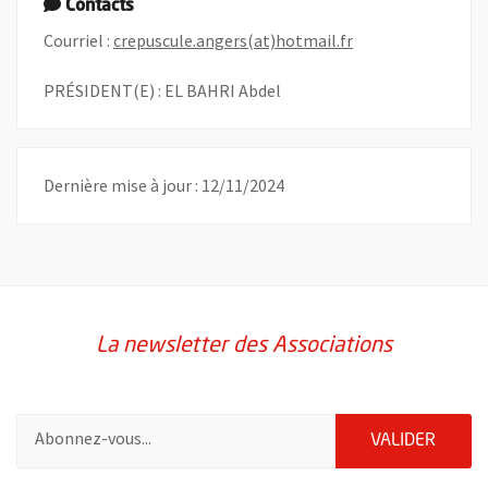
Contacts
, Ouvre une nouvel
Courriel :
crepuscule.angers(at)hotmail.fr
PRÉSIDENT(E) : EL BAHRI Abdel
Dernière mise à jour : 12/11/2024
La newsletter des Associations
Pour vous inscrire à la lettre d'information des associations de 
ENVOY
VALIDER