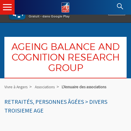
×
Angers.fr : Retour à l'accueil
AF
Vivre à Angers
VOIR
Ville d'Angers
Gratuit - dans Google Play
AGEING BALANCE AND
COGNITION RESEARCH
GROUP
Vivre à Angers
Associations
L'Annuaire des associations
RETRAITÉS, PERSONNES ÂGÉES > DIVERS
TROISIEME AGE