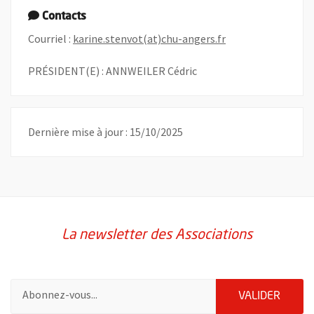
Contacts
, Ouvre une nouvel
Courriel :
karine.stenvot(at)chu-angers.fr
PRÉSIDENT(E) : ANNWEILER Cédric
Dernière mise à jour : 15/10/2025
La newsletter des Associations
Pour vous inscrire à la lettre d'information des associations de 
ENVOY
VALIDER