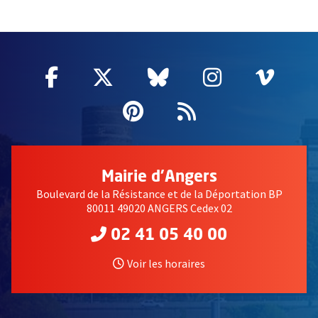
51985
Facebook
, Ouvre une nouvelle fenêtre
Twitter
, Ouvre une nouvelle fe
Bluesky
, Ouvre une nouv
Instagram
, Ouvre un
Vime
, Ouv
Pinterest
, Ouvre une nouvell
Flux RSS
Mairie d'Angers
Boulevard de la Résistance et de la Déportation BP
80011 49020 ANGERS Cedex 02
02 41 05 40 00
Voir les horaires