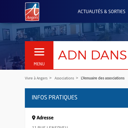
Angers.fr : Retour à l'accueil
ACTUALITÉS & SORTIES
ADN DANS
OUVRIR LE MENU
MENU
Vivre à Angers
Associations
L'Annuaire des associations
INFOS PRATIQUES
Adresse
11 RUE LENEPVEU