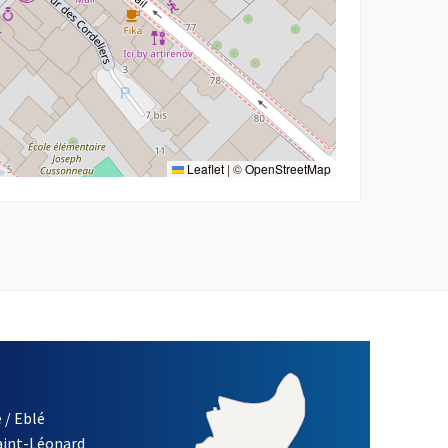
Leaflet
|
©
OpenStreetMap
 / Eblé
Saint-Léonard