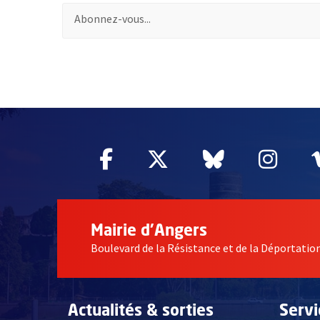
Pour vous inscrire à la lettre d'information des assoc
51985
Facebook
, Ouvre une nouvelle fe
Twitter
, Ouvre une nouv
Bluesky
, Ouvre un
Inst
, Ou
Mairie d'Angers
Boulevard de la Résistance et de la Déportati
Actualités & sorties
Serv