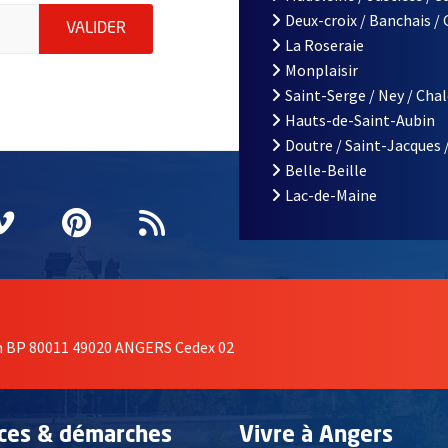
iations de la ville d'Angers, indiquez votre email (champ obligatoi
Deux-croix / Banchais /
ENVOYER MA DEMANDE D'INSCRIPTION À LA L
VALIDER
La Roseraie
Monplaisir
Saint-Serge / Ney / Cha
Hauts-de-Saint-Aubin
Doutre / Saint-Jacques 
Belle-Beille
Lac-de-Maine
nêtre
elle fenêtre
e nouvelle fenêtre
agram
vre une nouvelle fenêtre
Vimeo
, Ouvre une nouvelle fenêtre
Pinterest
, Ouvre une nouvelle fenêtre
Flux RSS
on BP 80011 49020 ANGERS Cedex 02
ices & démarches
Vivre à Angers