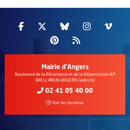
51985
Facebook
, Ouvre une nouvelle fenêtre
Twitter
, Ouvre une nouvelle fe
Bluesky
, Ouvre une nouv
Instagram
, Ouvre un
Vime
, Ouv
Pinterest
, Ouvre une nouvell
Flux RSS
Mairie d'Angers
Boulevard de la Résistance et de la Déportation BP
80011 49020 ANGERS Cedex 02
02 41 05 40 00
Voir les horaires