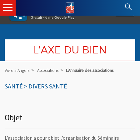
×
Angers.fr : Retour à l'accueil
AF
Vivre à Angers
VOIR
Ville d'Angers
Gratuit - dans Google Play
L'AXE DU BIEN
Vivre à Angers
Associations
L'Annuaire des associations
SANTÉ > DIVERS SANTÉ
Objet
L’association a pour objet l’organisation du Séminaire