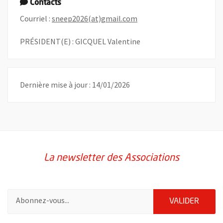
Contacts
, Ouvre une nouvelle fenê
Courriel :
sneep2026(at)gmail.com
PRÉSIDENT(E) : GICQUEL Valentine
Dernière mise à jour : 14/01/2026
La newsletter des Associations
Pour vous inscrire à la lettre d'information des associations de 
ENVOY
VALIDER