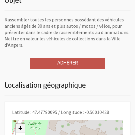
Objet
Rassembler toutes les personnes possédant des véhicules
anciens âgés de 30 ans et plus autos / motos / vélos, pour
présenter dans le cadre de rassemblements au d'animations.
Mettre en valeur les véhicules de collections dans la Ville
d'Angers.
A L'ASSOCIATION BMC AN
, OUVRE UNE NOUVELLE 
ADHÉRER
Localisation géographique
Latitude : 47.47790095 / Longitude : -0.56010428
+