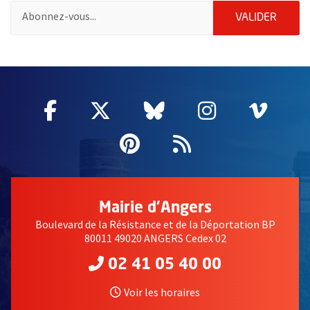
Pour vous inscrire à la lettre d'information des associations de 
ENVOY
VALIDER
51985
Facebook
, Ouvre une nouvelle fenêtre
Twitter
, Ouvre une nouvelle fe
Bluesky
, Ouvre une nouv
Instagram
, Ouvre un
Vime
, Ouv
Pinterest
, Ouvre une nouvell
Flux RSS
Mairie d'Angers
Boulevard de la Résistance et de la Déportation BP
80011 49020 ANGERS Cedex 02
02 41 05 40 00
Voir les horaires