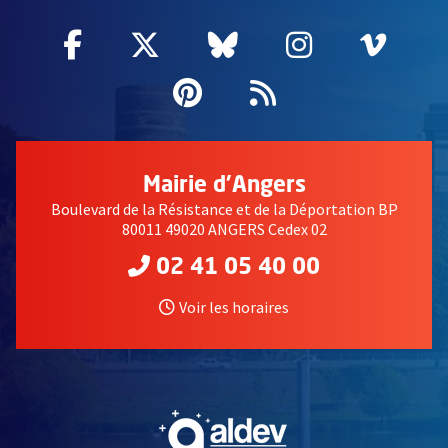
Facebook
, Ouvre une nouvelle fenêtre
Twitter
, Ouvre une nouvelle fe
Bluesky
, Ouvre une nouv
Instagram
, Ouvre un
Vime
, Ouv
Pinterest
, Ouvre une nouvell
Flux RSS
Mairie d'Angers
Boulevard de la Résistance et de la Déportation BP
80011 49020 ANGERS Cedex 02
02 41 05 40 00
Voir les horaires
, Ouvre une nouvelle fe