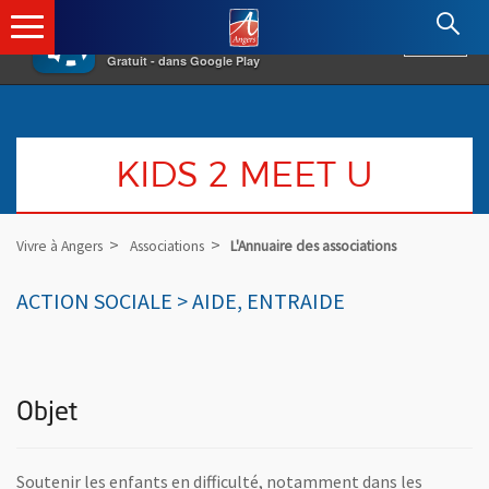
×
Angers.fr : Retour à l'accueil
AF
Vivre à Angers
VOIR
Ville d'Angers
Gratuit - dans Google Play
KIDS 2 MEET U
Vivre à Angers
Associations
L'Annuaire des associations
ACTION SOCIALE > AIDE, ENTRAIDE
Objet
Soutenir les enfants en difficulté, notamment dans les