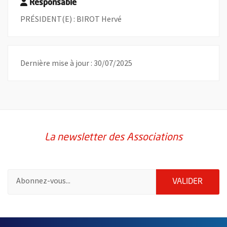
Responsable
PRÉSIDENT(E) : BIROT Hervé
Dernière mise à jour : 30/07/2025
La newsletter des Associations
Pour vous inscrire à la lettre d'information des associations de 
ENVOY
VALIDER
51985