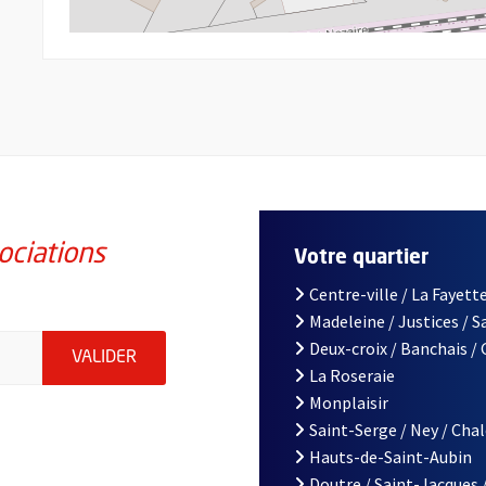
ociations
Votre quartier
Centre-ville / La Fayette
Madeleine / Justices / 
iations de la ville d'Angers, indiquez votre email (champ obligatoi
Deux-croix / Banchais /
ENVOYER MA DEMANDE D'INSCRIPTION À LA L
VALIDER
La Roseraie
Monplaisir
Saint-Serge / Ney / Cha
Hauts-de-Saint-Aubin
Doutre / Saint-Jacques 