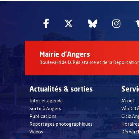
Facebook
, Ouvre une nouvelle fe
Twitter
, Ouvre une nouv
Bluesky
, Ouvre un
Inst
, Ou
Mairie d'Angers
Boulevard de la Résistance et de la Déportati
Actualités & sorties
Serv
Infos et agenda
A'tout
Sortir à Angers
VéloCit
Publications
Citiz An
Reportages photographiques
Horaires
, Ouvre une nouvelle fenêtre
Videos
Démarch