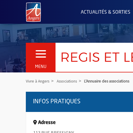
Angers.fr : Retour à l'accueil
ACTUALITÉS & SORTIES
REGIS ET 
OUVRIR LE MENU
MENU
Vivre à Angers
Associations
L'Annuaire des associations
INFOS PRATIQUES
Adresse
113 RUE BRESSIGNY