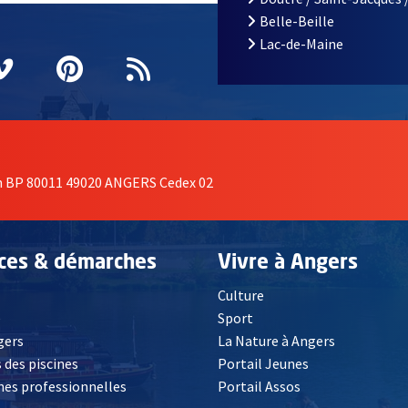
Belle-Beille
Lac-de-Maine
nêtre
elle fenêtre
e nouvelle fenêtre
agram
vre une nouvelle fenêtre
Vimeo
, Ouvre une nouvelle fenêtre
Pinterest
, Ouvre une nouvelle fenêtre
Flux RSS
on BP 80011 49020 ANGERS Cedex 02
ices & démarches
Vivre à Angers
Culture
é
Sport
, Ouvre une nouvelle fenêtre
gers
La Nature à Angers
 des piscines
Portail Jeunes
es professionnelles
Portail Assos