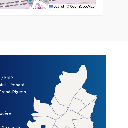
Leaflet
|
©
OpenStreetMap
 / Eblé
Saint-Léonard
re)
 Grand-Pigeon
ETTRE D'INFORMATION DES ASSOCIATIONS DE LA VILLE D'ANG
louère
/ Nazareth