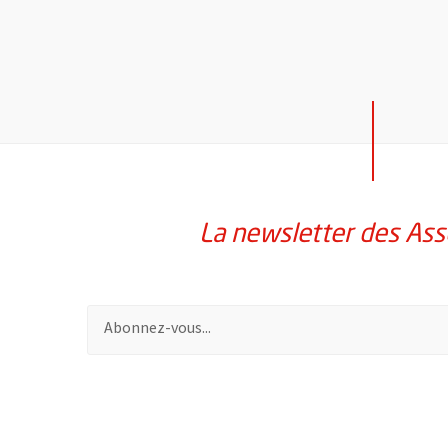
La newsletter des Ass
Pour vous inscrire à la lettre d'information des assoc
51985