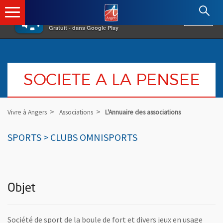
×
Angers.fr : Retour à l'accueil
AF
Vivre à Angers
VOIR
Ville d'Angers
Gratuit - dans Google Play
SOCIETE A LA PENSEE
Vivre à Angers
Associations
L'Annuaire des associations
SPORTS > CLUBS OMNISPORTS
Objet
Société de sport de la boule de fort et divers jeux en usage