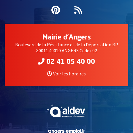
Pinterest
, Ouvre une nouvell
Flux RSS
Mairie d'Angers
Boulevard de la Résistance et de la Déportation BP
80011 49020 ANGERS Cedex 02
02 41 05 40 00
Voir les horaires
, Ouvre une nouvelle fe
, Ouvre une nouvelle fe