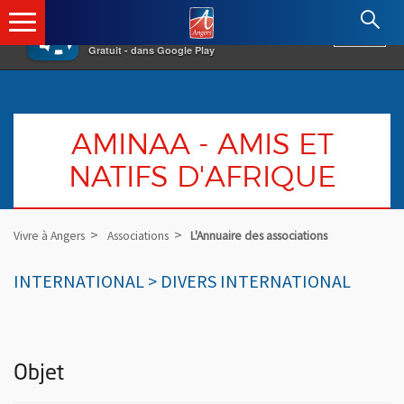
×
Angers.fr : Retour à l'accueil
AF
Vivre à Angers
VOIR
Ville d'Angers
Gratuit - dans Google Play
AMINAA - AMIS ET
NATIFS D'AFRIQUE
Vivre à Angers
Associations
L'Annuaire des associations
INTERNATIONAL > DIVERS INTERNATIONAL
Objet