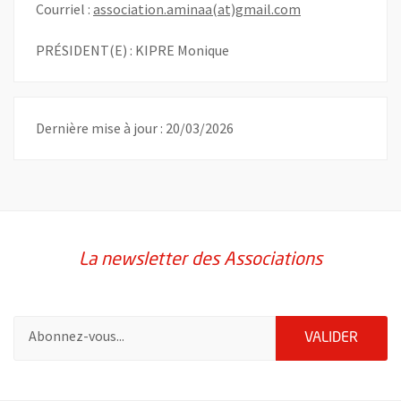
, Ouvre une nouv
Courriel :
association.aminaa(at)gmail.com
PRÉSIDENT(E) : KIPRE Monique
Dernière mise à jour : 20/03/2026
La newsletter des Associations
Pour vous inscrire à la lettre d'information des associations de 
ENVOY
VALIDER
51985