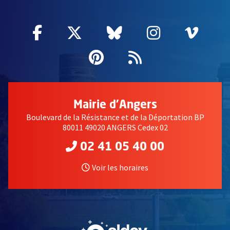
Facebook
, Ouvre une nouvelle fenêtre
Twitter
, Ouvre une nouvelle fe
Bluesky
, Ouvre une nouv
Instagram
, Ouvre un
Vime
, Ouv
Pinterest
, Ouvre une nouvell
Flux RSS
Mairie d'Angers
Boulevard de la Résistance et de la Déportation BP
80011 49020 ANGERS Cedex 02
02 41 05 40 00
Voir les horaires
, Ouvre une nouvelle fe