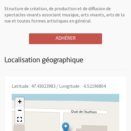
Structure de création, de production et de diffusion de
spectacles vivants associant musique, arts vivants, arts de la
rue et toutes formes artistiques en général.
A L'ASSOCIATION FINE M
, OUVRE UNE NOUVELLE 
ADHÉRER
Localisation géographique
Latitude : 47.43023983 / Longitude : -0.52196804
+
−