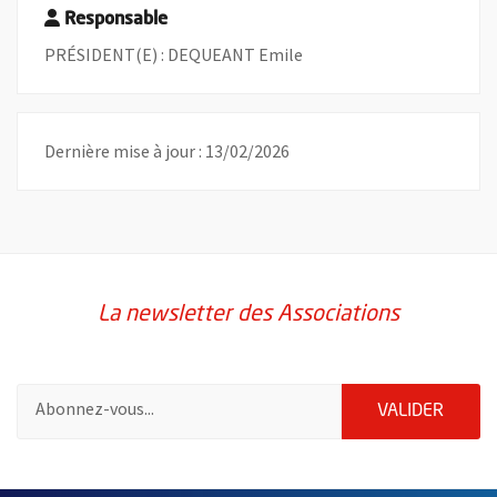
Responsable
PRÉSIDENT(E) : DEQUEANT Emile
Dernière mise à jour : 13/02/2026
La newsletter des Associations
Pour vous inscrire à la lettre d'information des associations de 
ENVOY
VALIDER
51985