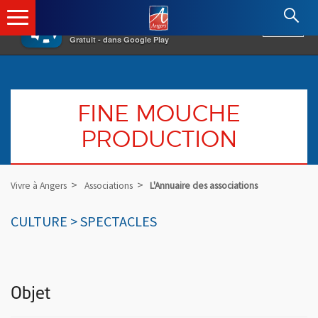
×
Angers.fr : Retour à l'accueil
AF
Vivre à Angers
VOIR
Ville d'Angers
Gratuit - dans Google Play
FINE MOUCHE
PRODUCTION
Vivre à Angers
Associations
L'Annuaire des associations
CULTURE > SPECTACLES
Objet