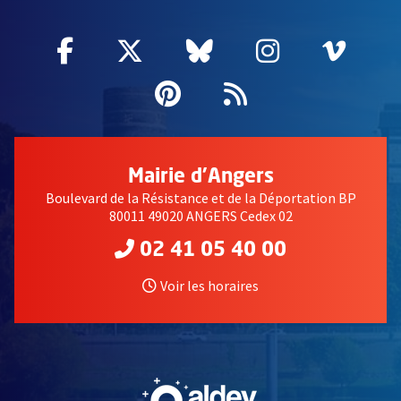
Facebook
, Ouvre une nouvelle fenêtre
Twitter
, Ouvre une nouvelle fe
Bluesky
, Ouvre une nouv
Instagram
, Ouvre un
Vime
, Ouv
Pinterest
, Ouvre une nouvell
Flux RSS
Mairie d'Angers
Boulevard de la Résistance et de la Déportation BP
80011 49020 ANGERS Cedex 02
02 41 05 40 00
Voir les horaires
, Ouvre une nouvelle fe