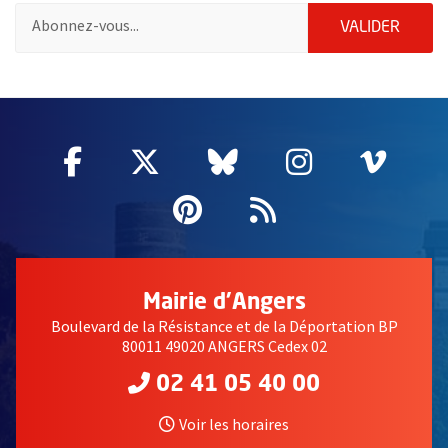
Pour vous inscrire à la lettre d'information des associations de 
ENVOY
VALIDER
51985
Facebook
, Ouvre une nouvelle fenêtre
Twitter
, Ouvre une nouvelle fe
Bluesky
, Ouvre une nouv
Instagram
, Ouvre un
Vime
, Ouv
Pinterest
, Ouvre une nouvell
Flux RSS
Mairie d'Angers
Boulevard de la Résistance et de la Déportation BP
80011 49020 ANGERS Cedex 02
02 41 05 40 00
Voir les horaires