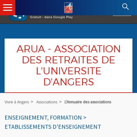
×
Angers.fr : Retour à l'accueil
AF
Vivre à Angers
VOIR
Ville d'Angers
Gratuit - dans Google Play
ARUA - ASSOCIATION
DES RETRAITES DE
L'UNIVERSITE
D'ANGERS
Vivre à Angers
Associations
L'Annuaire des associations
ENSEIGNEMENT, FORMATION >
ETABLISSEMENTS D'ENSEIGNEMENT