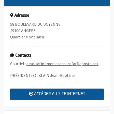
Adresse
58 BOULEVARD DU DOYENNE
49100 ANGERS
Quartier Monplaisir
Contacts
, Ouvre u
Courriel :
associationmersetoceans(at)laposte.net
PRÉSIDENT(E) : BLAIN Jean-Baptiste
, OUVRE UNE N
ACCÉDER AU SITE INTERNET